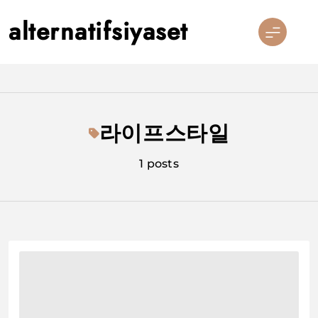
Skip
alternatifsiyaset
to
content
라이프스타일
1 posts